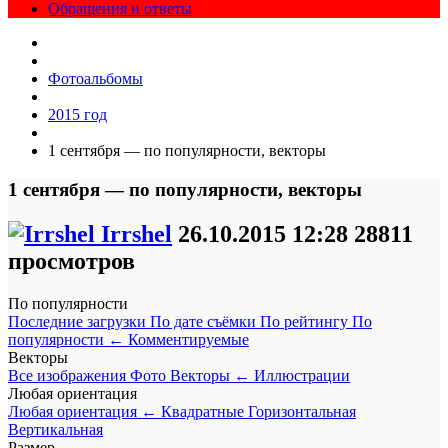
Обращения и ответы
Фотоальбомы
2015 год
1 сентября — по популярности, векторы
1 сентября — по популярности, векторы
Irrshel
26.10.2015
12:28
28811
просмотров
По популярности
Последние загрузки
По дате съёмки
По рейтингу
По
популярности
←
Комментируемые
Векторы
Все изображения
Фото
Векторы
←
Иллюстрации
Любая ориентация
Любая ориентация
←
Квадратные
Горизонтальная
Вертикальная
Размер