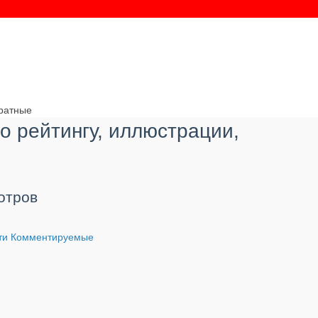
дратные
о рейтингу, иллюстрации,
отров
ти
Комментируемые