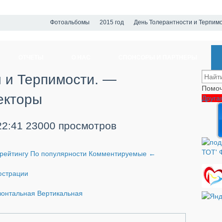
Фотоальбомы
2015 год
День Толерантности и Терпим
ОТЧЕТЫ
О НАС
СПОНСОРЫ И ПАРТНЕРЫ
 и Терпимости. —
Помоч
екторы
Друга
22:41
23000 просмотров
рейтингу
По популярности
Комментируемые
←
страции
зонтальная
Вертикальная