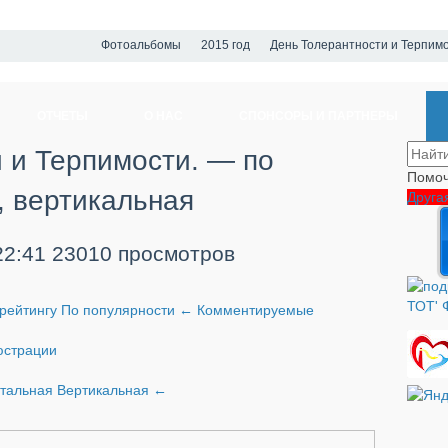
Фотоальбомы
2015 год
День Толерантности и Терпимо
ОТЧЕТЫ
О НАС
СПОНСОРЫ И ПАРТНЕРЫ
 и Терпимости. — по
Помоч
, вертикальная
Друга
22:41
23010 просмотров
рейтингу
По популярности
←
Комментируемые
страции
нтальная
Вертикальная
←