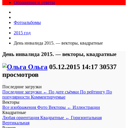
Обращения и ответы
Фотоальбомы
2015 год
День инвалида 2015. — векторы, квадратные
День инвалида 2015. — векторы, квадратные
Ольга
05.12.2015
14:17
30537
просмотров
Последние загрузки
Последние загрузки
←
По дате съёмки
По рейтингу
По
популярности
Комментируемые
Векторы
Все изображения
Фото
Векторы
←
Иллюстрации
Квадратные
Любая ориентация
Квадратные
←
Горизонтальная
Вертикальная
Размер