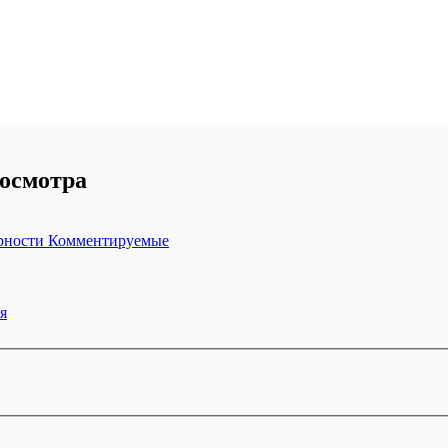
росмотра
рности
Комментируемые
я