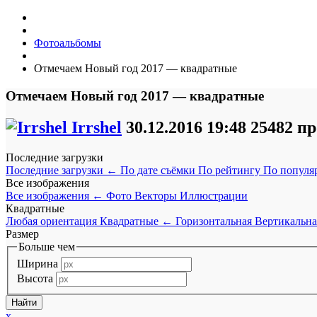
Фотоальбомы
Отмечаем Новый год 2017 — квадратные
Отмечаем Новый год 2017 — квадратные
Irrshel
30.12.2016
19:48
25482 п
Последние загрузки
Последние загрузки
←
По дате съёмки
По рейтингу
По популя
Все изображения
Все изображения
←
Фото
Векторы
Иллюстрации
Квадратные
Любая ориентация
Квадратные
←
Горизонтальная
Вертикальна
Размер
Больше чем
Ширина
Высота
x