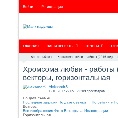
Войти
Регистрация
ГЛАВНАЯ
НАШИ ПРОЕКТЫ
ОТЧЕТЫ
О Н
Фотоальбомы
Хромсома любви - работы (2016 год) — 
Хромсома любви - работы (
векторы, горизонтальная
AleksandrS
12.01.2017
22:05
29209 просмотров
По дате съёмки
Последние загрузки
По дате съёмки
←
По рейтингу
По
Векторы
Все изображения
Фото
Векторы
←
Иллюстрации
Горизонтальная