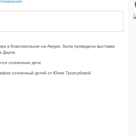
ртикальная
Мира в Комсомольске-на-Амуре, была проведена выставка
м Дауна.
ся солнечные дети.
афии солнечный детей от Юлии Троегубовой