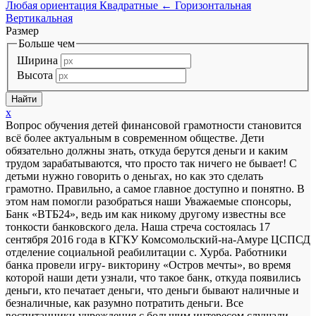
Любая ориентация
Квадратные
←
Горизонтальная
Вертикальная
Размер
Больше чем
Ширина
Высота
x
Вопрос обучения детей финансовой грамотности становится
всё более актуальным в современном обществе. Дети
обязательно должны знать, откуда берутся деньги и каким
трудом зарабатываются, что просто так ничего не бывает! С
детьми нужно говорить о деньгах, но как это сделать
грамотно. Правильно, а самое главное доступно и понятно. В
этом нам помогли разобраться наши Уважаемые спонсоры,
Банк «ВТБ24», ведь им как никому другому известны все
тонкости банковского дела. Наша стреча состоялась 17
сентября 2016 года в КГКУ Комсомольский-на-Амуре ЦСПСД
отделение социальной реабилитации с. Хурба. Работники
банка провели игру- викторину «Остров мечты», во время
которой наши дети узнали, что такое банк, откуда появились
деньги, кто печатает деньги, что деньги бывают наличные и
безналичные, как разумно потратить деньги. Все
воспитанники учреждения с большим интересом слушали