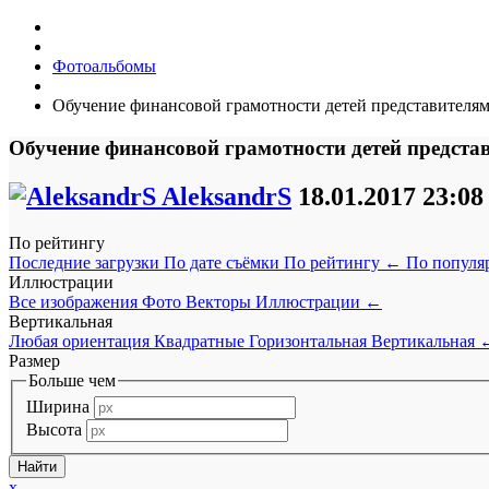
Фотоальбомы
Обучение финансовой грамотности детей представителям
Обучение финансовой грамотности детей предста
AleksandrS
18.01.2017
23:08
По рейтингу
Последние загрузки
По дате съёмки
По рейтингу
←
По популя
Иллюстрации
Все изображения
Фото
Векторы
Иллюстрации
←
Вертикальная
Любая ориентация
Квадратные
Горизонтальная
Вертикальная
Размер
Больше чем
Ширина
Высота
x