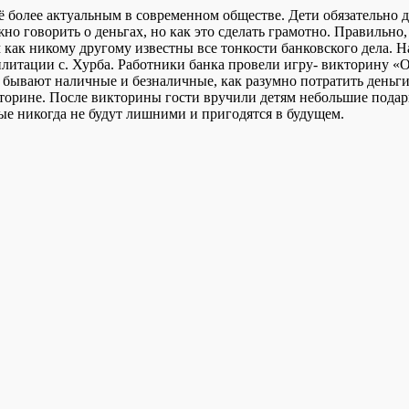
 более актуальным в современном обществе. Дети обязательно д
жно говорить о деньгах, но как это сделать грамотно. Правильно
как никому другому известны все тонкости банковского дела. На
ации с. Хурба. Работники банка провели игру- викторину «Ост
ьги бывают наличные и безналичные, как разумно потратить ден
кторине. После викторины гости вручили детям небольшие подарк
е никогда не будут лишними и пригодятся в будущем.