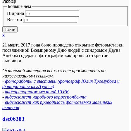
Размер
Больше чем
Ширина
Высота
x
21 марта 2017 года было проведено открытие фотовыставки
посвященной Всемирному Дню людей с синдромом Дауна.
Альбом содержит фотографии как прошло открытие
выставки
.
Остальной материал вы можете просмотреть по
нижеуказанным ссылкам.
-
фотоработы с выставки (фотограф Юлия Троегубова и
фотоработы из г.Туапсе)
-
видеорепортаж местной ГТРК
-
видеосюжет народного корреспондента
-
видеосюжет как проводилась фотосъемка маленьких
актеров
dsc06383