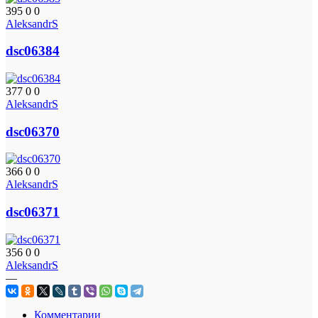
395
0
0
AleksandrS
dsc06384
377
0
0
AleksandrS
dsc06370
366
0
0
AleksandrS
dsc06371
356
0
0
AleksandrS
—
Комментарии