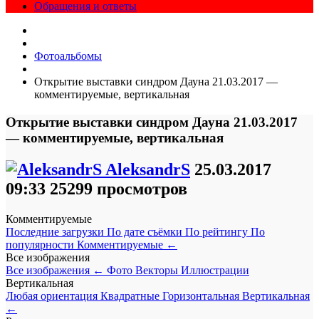
Обращения и ответы
Фотоальбомы
Открытие выставки синдром Дауна 21.03.2017 —
комментируемые, вертикальная
Открытие выставки синдром Дауна 21.03.2017
— комментируемые, вертикальная
AleksandrS
25.03.2017
09:33
25299 просмотров
Комментируемые
Последние загрузки
По дате съёмки
По рейтингу
По
популярности
Комментируемые
←
Все изображения
Все изображения
←
Фото
Векторы
Иллюстрации
Вертикальная
Любая ориентация
Квадратные
Горизонтальная
Вертикальная
←