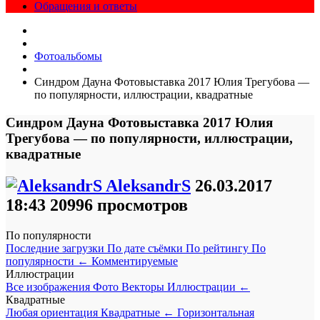
Обращения и ответы
Фотоальбомы
Синдром Дауна Фотовыставка 2017 Юлия Трегубова —
по популярности, иллюстрации, квадратные
Синдром Дауна Фотовыставка 2017 Юлия
Трегубова — по популярности, иллюстрации,
квадратные
AleksandrS
26.03.2017
18:43
20996 просмотров
По популярности
Последние загрузки
По дате съёмки
По рейтингу
По
популярности
←
Комментируемые
Иллюстрации
Все изображения
Фото
Векторы
Иллюстрации
←
Квадратные
Любая ориентация
Квадратные
←
Горизонтальная