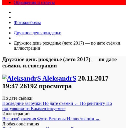
Обращения и ответы
Фотоальбомы
Дружное день рожденье
Дружное день рожденье (лето 2017) — по дате съёмки,
иллюстрации
Дружное день рожденье (лето 2017) — по дате
съёмки, иллюстрации
AleksandrS
20.11.2017
19:47
26192 просмотра
По дате съёмки
Последние загрузки
По дате съёмки
←
По рейтингу
По
популярности
Комментируемые
Иллюстрации
Все изображения
Фото
Векторы
Иллюстрации
←
Любая ориентация