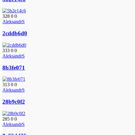
328
0
0
AleksandrS
2cddb6d0
333
0
0
AleksandrS
8b3fe071
313
0
0
AleksandrS
28b9c0f2
285
0
0
AleksandrS