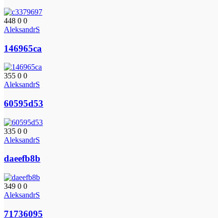
448
0
0
AleksandrS
146965ca
355
0
0
AleksandrS
60595d53
335
0
0
AleksandrS
daeefb8b
349
0
0
AleksandrS
71736095