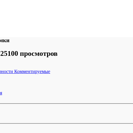
ёмки
25100 просмотров
рности
Комментируемые
я