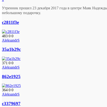
Утренник прошел 23 декабря 2017 года в центре Маяк Надежд
небольшому подарочку.
c2811f3e
483
0
0
AleksandrS
35a1b29c
371
0
0
AleksandrS
862e1925
364
0
0
AleksandrS
c3379697