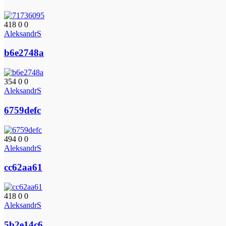
418
0
0
AleksandrS
b6e2748a
354
0
0
AleksandrS
6759defc
494
0
0
AleksandrS
cc62aa61
418
0
0
AleksandrS
5b2e14c6