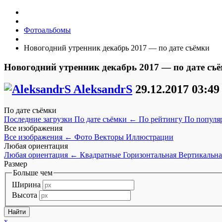
Фотоальбомы
Новогодний утренник декабрь 2017 — по дате съёмки
Новогодний утренник декабрь 2017 — по дате съ
AleksandrS
29.12.2017
03:49
По дате съёмки
Последние загрузки
По дате съёмки
←
По рейтингу
По популя
Все изображения
Все изображения
←
Фото
Векторы
Иллюстрации
Любая ориентация
Любая ориентация
←
Квадратные
Горизонтальная
Вертикальна
Размер
Больше чем
Ширина
Высота
x