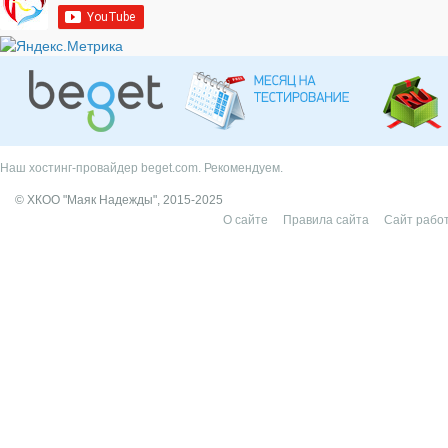
Наш хостинг-провайдер beget.com. Рекомендуем.
© ХКОО "Маяк Надежды", 2015-2025
О сайте
Правила сайта
Сайт работ