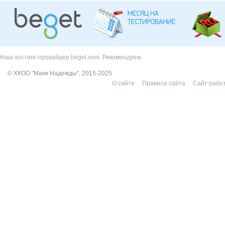
Наш хостинг-провайдер beget.com. Рекомендуем.
© ХКОО "Маяк Надежды", 2015-2025
О сайте
Правила сайта
Сайт работ