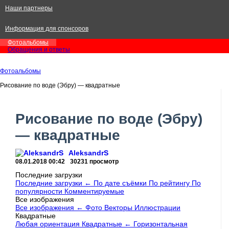
Наши партнеры
Информация для спонсоров
Фотоальбомы
Обращения и ответы
Фотоальбомы
Рисование по воде (Эбру) — квадратные
Рисование по воде (Эбру)
— квадратные
AleksandrS
08.01.2018
00:42
30231 просмотр
Последние загрузки
Последние загрузки
←
По дате съёмки
По рейтингу
По
популярности
Комментируемые
Все изображения
Все изображения
←
Фото
Векторы
Иллюстрации
Квадратные
Любая ориентация
Квадратные
←
Горизонтальная