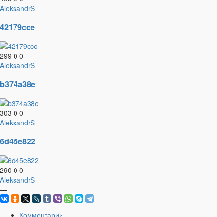
AleksandrS
42179cce
299
0
0
AleksandrS
b374a38e
303
0
0
AleksandrS
6d45e822
290
0
0
AleksandrS
—
Комментарии