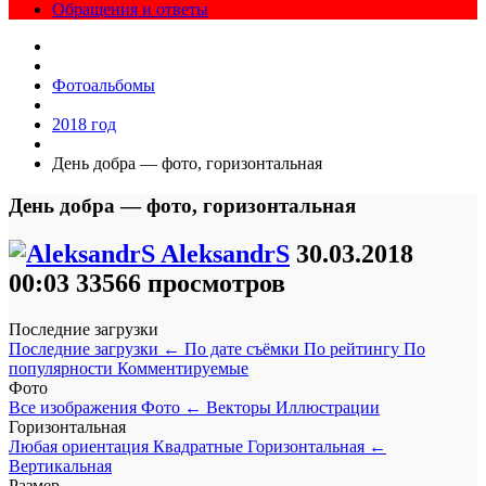
Обращения и ответы
Фотоальбомы
2018 год
День добра — фото, горизонтальная
День добра — фото, горизонтальная
AleksandrS
30.03.2018
00:03
33566 просмотров
Последние загрузки
Последние загрузки
←
По дате съёмки
По рейтингу
По
популярности
Комментируемые
Фото
Все изображения
Фото
←
Векторы
Иллюстрации
Горизонтальная
Любая ориентация
Квадратные
Горизонтальная
←
Вертикальная
Размер