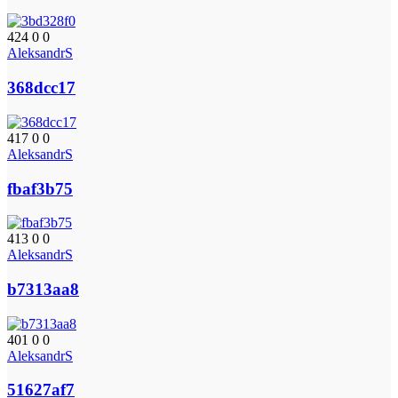
424
0
0
AleksandrS
368dcc17
417
0
0
AleksandrS
fbaf3b75
413
0
0
AleksandrS
b7313aa8
401
0
0
AleksandrS
51627af7