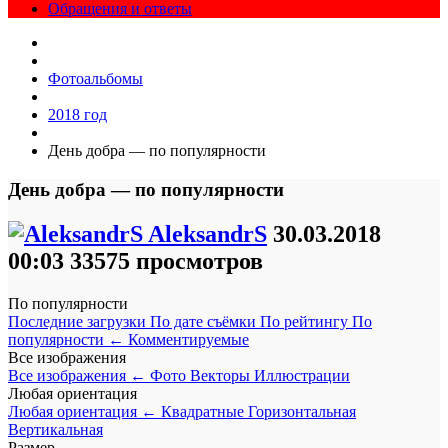
Обращения и ответы
Фотоальбомы
2018 год
День добра — по популярности
День добра — по популярности
AleksandrS
30.03.2018
00:03
33575 просмотров
По популярности
Последние загрузки
По дате съёмки
По рейтингу
По
популярности
←
Комментируемые
Все изображения
Все изображения
←
Фото
Векторы
Иллюстрации
Любая ориентация
Любая ориентация
←
Квадратные
Горизонтальная
Вертикальная
Размер