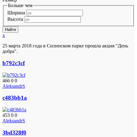
Больше чем
Ширина
Высота
x
25 марта 2018 года в Силинском парке прошла акция "День
добра".
b792c3cf
466
0
0
AleksandrS
c483bb1a
453
0
0
AleksandrS
3bd328f0