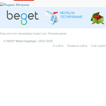
Наш хостинг-провайдер beget.com. Рекомендуем.
© ХКОО "Маяк Надежды", 2015-2025
О сайте
Правила сайта
Сайт работ