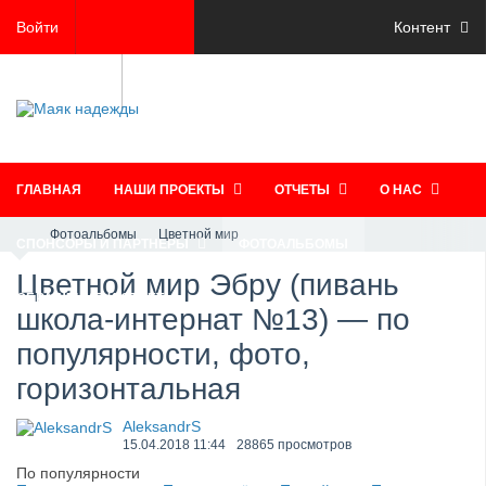
Войти
Контент
Регистрация
ГЛАВНАЯ
НАШИ ПРОЕКТЫ
ОТЧЕТЫ
О НАС
Фотоальбомы
Цветной мир
СПОНСОРЫ И ПАРТНЕРЫ
ФОТОАЛЬБОМЫ
Цветной мир Эбру (пивань
ОБРАЩЕНИЯ И ОТВЕТЫ
школа-интернат №13) — по
популярности, фото,
горизонтальная
AleksandrS
15.04.2018
11:44
28865 просмотров
По популярности