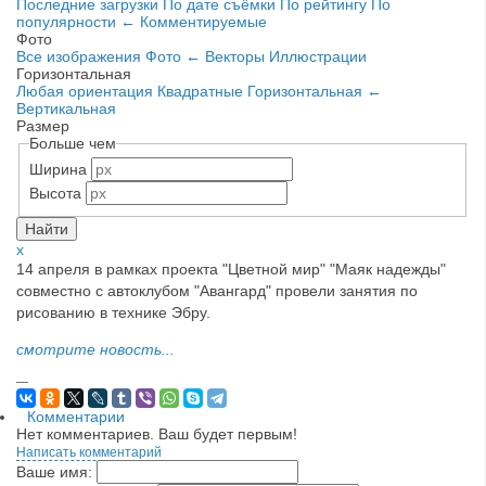
Последние загрузки
По дате съёмки
По рейтингу
По
популярности
←
Комментируемые
Фото
Все изображения
Фото
←
Векторы
Иллюстрации
Горизонтальная
Любая ориентация
Квадратные
Горизонтальная
←
Вертикальная
Размер
Больше чем
Ширина
Высота
x
14 апреля в рамках проекта "Цветной мир" "Маяк надежды"
совместно с автоклубом "Авангард" провели занятия по
рисованию в технике Эбру.
смотрите новость...
—
Комментарии
Нет комментариев. Ваш будет первым!
Написать комментарий
Ваше имя: