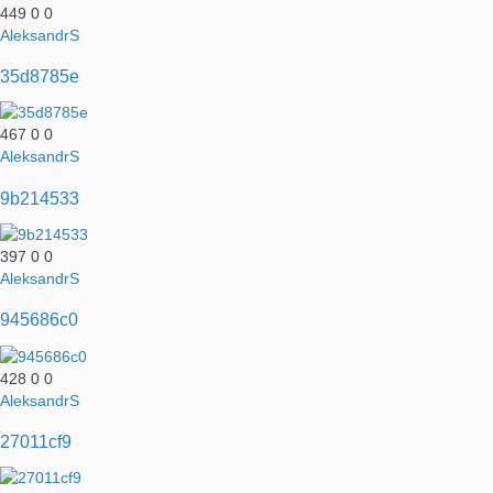
449
0
0
AleksandrS
35d8785e
467
0
0
AleksandrS
9b214533
397
0
0
AleksandrS
945686c0
428
0
0
AleksandrS
27011cf9