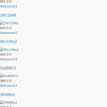
561
0
0
AleksandrS
3f472949
503
0
0
AleksandrS
90c536e2
464
0
0
AleksandrS
0a96f873
385
0
0
AleksandrS
3f56f9e2