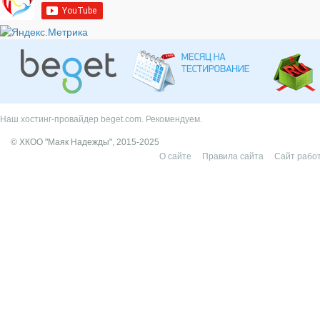
Наш хостинг-провайдер beget.com. Рекомендуем.
© ХКОО "Маяк Надежды", 2015-2025
О сайте
Правила сайта
Сайт работ