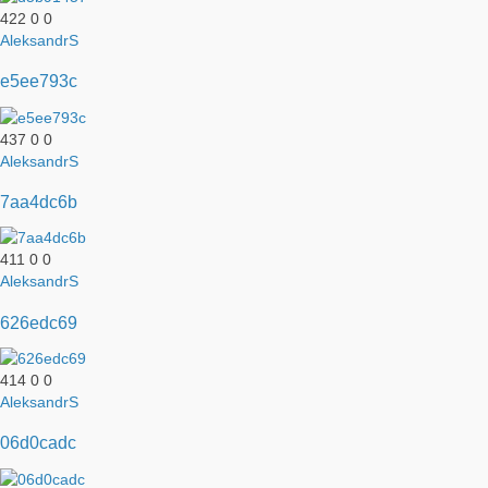
422
0
0
AleksandrS
e5ee793c
437
0
0
AleksandrS
7aa4dc6b
411
0
0
AleksandrS
626edc69
414
0
0
AleksandrS
06d0cadc