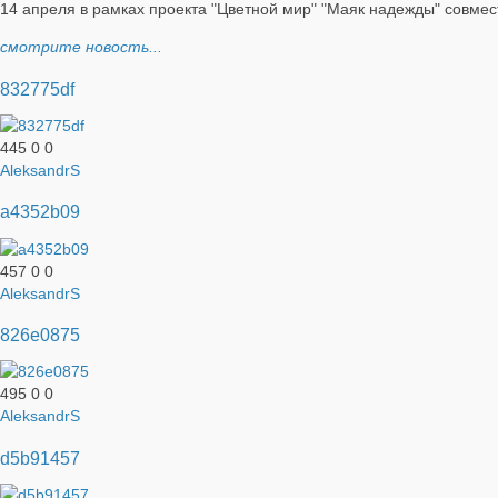
14 апреля в рамках проекта "Цветной мир" "Маяк надежды" совмес
смотрите новость...
832775df
445
0
0
AleksandrS
a4352b09
457
0
0
AleksandrS
826e0875
495
0
0
AleksandrS
d5b91457