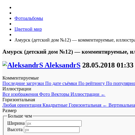
Фотоальбомы
Цветной мир
Амурск (детский дом №12) — комментируемые, иллюстра
Амурск (детский дом №12) — комментируемые, и
AleksandrS
28.05.2018
01:33
Комментируемые
Последние загрузки
По дате съёмки
По рейтингу
По популярн
Иллюстрации
Все изображения
Фото
Векторы
Иллюстрации
←
Горизонтальная
Любая ориентация
Квадратные
Горизонтальная
←
Вертикальна
Размер
Больше чем
Ширина
Высота