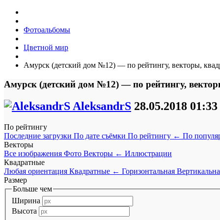
Фотоальбомы
Цветной мир
Амурск (детский дом №12) — по рейтингу, векторы, ква
Амурск (детский дом №12) — по рейтингу, векто
AleksandrS
28.05.2018
01:33
По рейтингу
Последние загрузки
По дате съёмки
По рейтингу
←
По популя
Векторы
Все изображения
Фото
Векторы
←
Иллюстрации
Квадратные
Любая ориентация
Квадратные
←
Горизонтальная
Вертикальна
Размер
Больше чем
Ширина
Высота