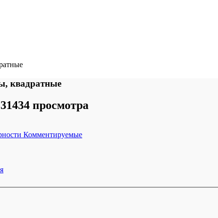
дратные
ры, квадратные
31434 просмотра
рности
Комментируемые
я