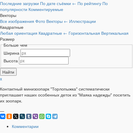
Последние загрузки
По дате съёмки
←
По рейтингу
По
популярности
Комментируемые
Векторы
Все изображения
Фото
Векторы
←
Иллюстрации
Квадратные
Любая ориентация
Квадратные
←
Горизонтальная
Вертикальная
Размер
Больше чем
Ширина
Высота
x
Контактный минизоопарк "Торлопыжка" систематически
приглашает наших особенных деток из "Маяка надежды" посетить
их зоопарк.
—
Комментарии