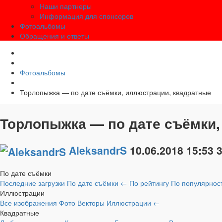
Наши партнеры
Информация для спонсоров
Фотоальбомы
Обращения и ответы
Фотоальбомы
Торлопыжка — по дате съёмки, иллюстрации, квадратные
Торлопыжка — по дате съёмки,
AleksandrS
10.06.2018
15:53
По дате съёмки
Последние загрузки
По дате съёмки
←
По рейтингу
По популярнос
Иллюстрации
Все изображения
Фото
Векторы
Иллюстрации
←
Квадратные