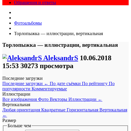
Обращения и ответы
Фотоальбомы
Торлопыжка — иллюстрации, вертикальная
Торлопыжка — иллюстрации, вертикальная
AleksandrS
10.06.2018
15:53
30273 просмотра
Последние загрузки
Последние загрузки
←
По дате съёмки
По рейтингу
По
популярности
Комментируемые
Иллюстрации
Все изображения
Фото
Векторы
Иллюстрации
←
Вертикальная
Любая ориентация
Квадратные
Горизонтальная
Вертикальная
←
Размер
Больше чем