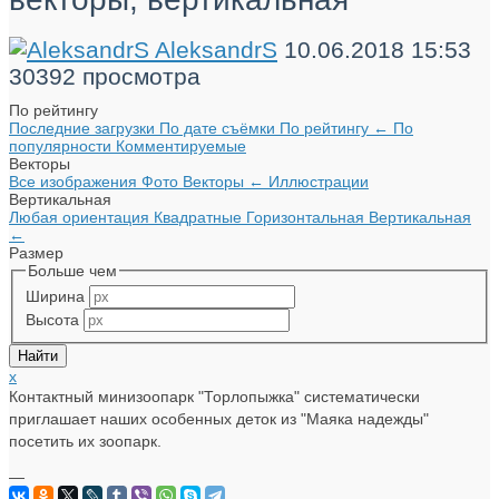
AleksandrS
10.06.2018
15:53
30392 просмотра
По рейтингу
Последние загрузки
По дате съёмки
По рейтингу
←
По
популярности
Комментируемые
Векторы
Все изображения
Фото
Векторы
←
Иллюстрации
Вертикальная
Любая ориентация
Квадратные
Горизонтальная
Вертикальная
←
Размер
Больше чем
Ширина
Высота
x
Контактный минизоопарк "Торлопыжка" систематически
приглашает наших особенных деток из "Маяка надежды"
посетить их зоопарк.
—