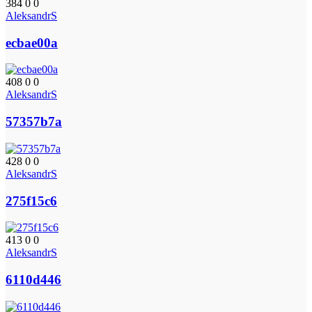
384
0
0
AleksandrS
ecbae00a
408
0
0
AleksandrS
57357b7a
428
0
0
AleksandrS
275f15c6
413
0
0
AleksandrS
6110d446