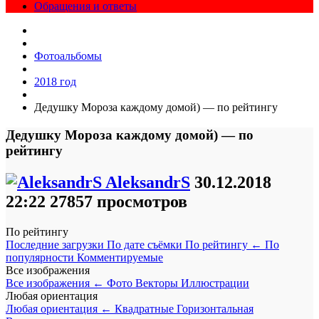
Обращения и ответы
Фотоальбомы
2018 год
Дедушку Мороза каждому домой) — по рейтингу
Дедушку Мороза каждому домой) — по
рейтингу
AleksandrS
30.12.2018
22:22
27857 просмотров
По рейтингу
Последние загрузки
По дате съёмки
По рейтингу
←
По
популярности
Комментируемые
Все изображения
Все изображения
←
Фото
Векторы
Иллюстрации
Любая ориентация
Любая ориентация
←
Квадратные
Горизонтальная