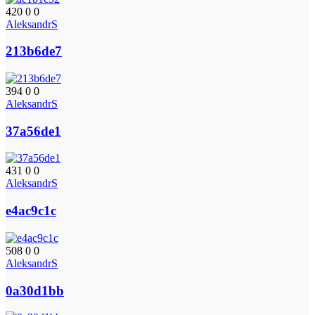
420
0
0
AleksandrS
213b6de7
394
0
0
AleksandrS
37a56de1
431
0
0
AleksandrS
e4ac9c1c
508
0
0
AleksandrS
0a30d1bb