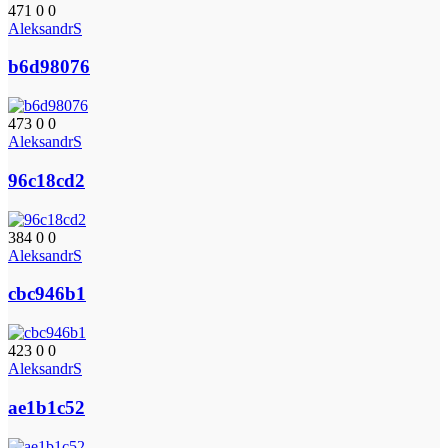
471
0
0
AleksandrS
b6d98076
473
0
0
AleksandrS
96c18cd2
384
0
0
AleksandrS
cbc946b1
423
0
0
AleksandrS
ae1b1c52