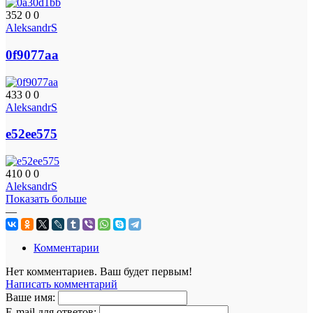
352
0
0
AleksandrS
0f9077aa
433
0
0
AleksandrS
e52ee575
410
0
0
AleksandrS
Показать больше
—
Комментарии
Нет комментариев. Ваш будет первым!
Написать комментарий
Ваше имя:
E-mail для ответов: