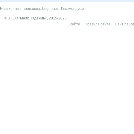
Наш хостинг-провайдер beget.com. Рекомендуем.
© ХКОО "Маяк Надежды", 2015-2025
О сайте
Правила сайта
Сайт работ