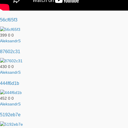
56cf65f3
399
0
0
AleksandrS
87602c31
430
0
0
AleksandrS
444f6d1b
452
0
0
AleksandrS
5192eb7e