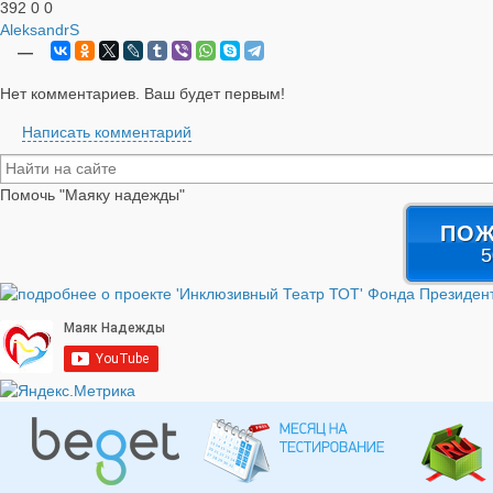
392
0
0
AleksandrS
—
Нет комментариев. Ваш будет первым!
Написать комментарий
Помочь "Маяку надежды"
ПОЖ
5