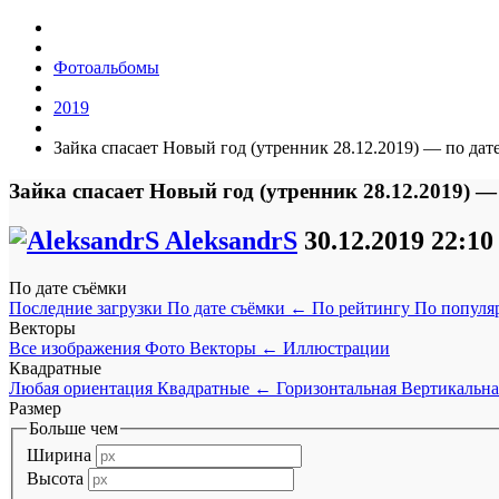
Фотоальбомы
2019
Зайка спасает Новый год (утренник 28.12.2019) — по дат
Зайка спасает Новый год (утренник 28.12.2019) —
AleksandrS
30.12.2019
22:10
По дате съёмки
Последние загрузки
По дате съёмки
←
По рейтингу
По популя
Векторы
Все изображения
Фото
Векторы
←
Иллюстрации
Квадратные
Любая ориентация
Квадратные
←
Горизонтальная
Вертикальна
Размер
Больше чем
Ширина
Высота