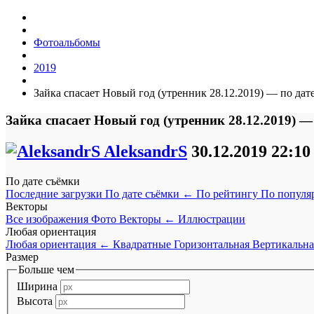
Фотоальбомы
2019
Зайка спасает Новый год (утренник 28.12.2019) — по дат
Зайка спасает Новый год (утренник 28.12.2019) —
AleksandrS
30.12.2019
22:10
По дате съёмки
Последние загрузки
По дате съёмки
←
По рейтингу
По популя
Векторы
Все изображения
Фото
Векторы
←
Иллюстрации
Любая ориентация
Любая ориентация
←
Квадратные
Горизонтальная
Вертикальна
Размер
Больше чем
Ширина
Высота