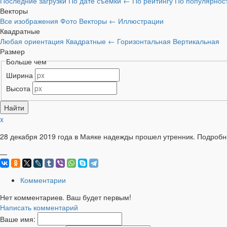
Последние загрузки
По дате съёмки
←
По рейтингу
По популярнос
Векторы
Все изображения
Фото
Векторы
←
Иллюстрации
Квадратные
Любая ориентация
Квадратные
←
Горизонтальная
Вертикальная
Размер
Больше чем
Ширина
Высота
x
28 декабря 2019 года в Маяке надежды прошел утренник. Подроб
—
Комментарии
Нет комментариев. Ваш будет первым!
Написать комментарий
Ваше имя: