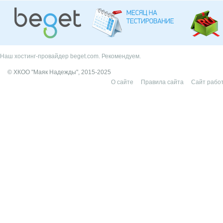
Наш хостинг-провайдер beget.com. Рекомендуем.
© ХКОО "Маяк Надежды", 2015-2025
О сайте
Правила сайта
Сайт работ