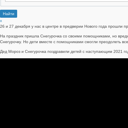
x
26 и 27 декабря у нас в центре в предверии Нового года прошли п
На праздник пришла Снегурочка со своими помощниками, но вред
Снегурочку. Но дети вместе с помощниками смогли преодолеть все
Дед Мороз и Снегурочка поздравили детей с наступающим 2021 го