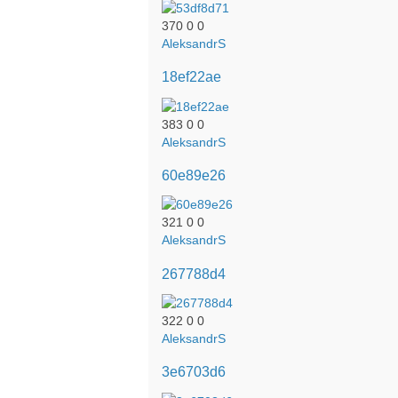
370
0
0
AleksandrS
18ef22ae
383
0
0
AleksandrS
60e89e26
321
0
0
AleksandrS
267788d4
322
0
0
AleksandrS
3e6703d6