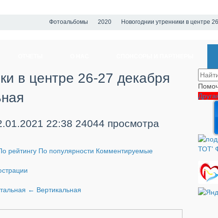
Фотоальбомы
2020
Новогоднии утренники в центре 2
ОТЧЕТЫ
О НАС
СПОНСОРЫ И ПАРТНЕРЫ
ки в центре 26-27 декабря
Помоч
ьная
Друга
2.01.2021
22:38
24044 просмотра
По рейтингу
По популярности
Комментируемые
страции
нтальная
←
Вертикальная