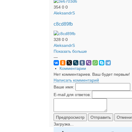
354
0
0
AleksandrS
c8cd89fb
328
0
0
AleksandrS
Показать больше
—
Комментарии
Нет комментариев. Ваш будет первым!
Написать комментарий
Ваше имя:
E-mail для ответов:
Загрузка...