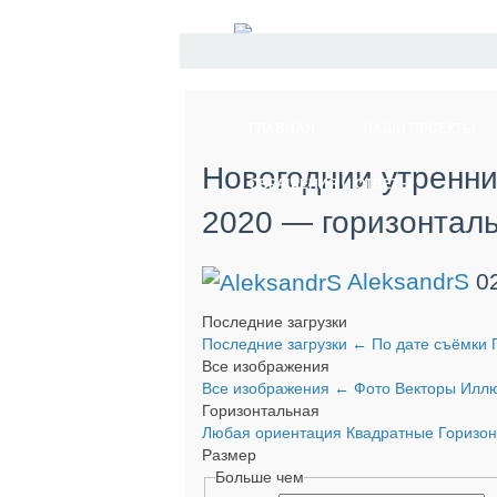
ГЛАВНАЯ
НАШИ ПРОЕКТЫ
Новогоднии утренни
ОБРАЩЕНИЯ И ОТВЕТЫ
2020 — горизонтал
AleksandrS
0
Последние загрузки
Последние загрузки
←
По дате съёмки
Все изображения
Все изображения
←
Фото
Векторы
Иллю
Горизонтальная
Любая ориентация
Квадратные
Горизо
Размер
Больше чем