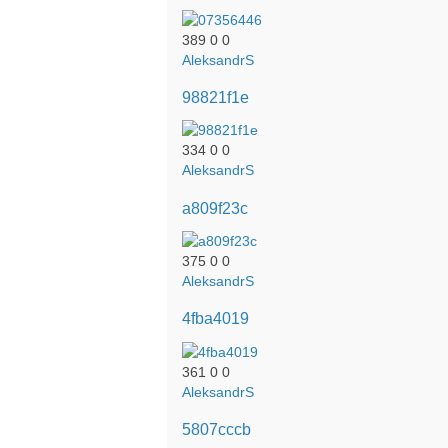
389
0
0
AleksandrS
98821f1e
334
0
0
AleksandrS
a809f23c
375
0
0
AleksandrS
4fba4019
361
0
0
AleksandrS
5807cccb