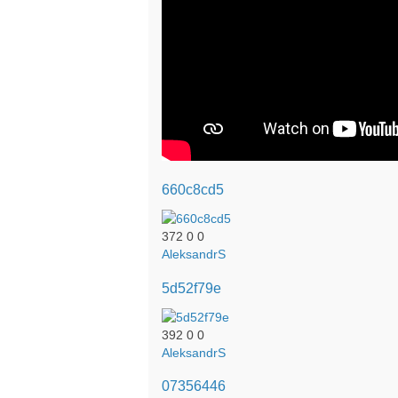
660c8cd5
372
0
0
AleksandrS
5d52f79e
392
0
0
AleksandrS
07356446