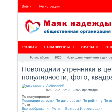
Войти
Регистрация
ГЛАВНАЯ
НАШИ ПРОЕКТЫ
ОТЧЕТЫ
О Н
Фотоальбомы
2020
Новогоднии утренники в центре
Новогоднии утренники в це
популярности, фото, квадр
AleksandrS
02.01.2021
22:38
23922 просмотра
По популярности
Последние загрузки
По дате съёмки
По рейтингу
По п
Фото
Все изображения
Фото
←
Векторы
Иллюстрации