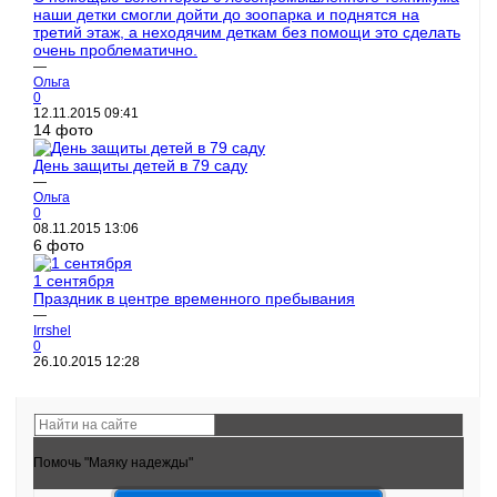
наши детки смогли дойти до зоопарка и поднятся на
третий этаж, а неходячим деткам без помощи это сделать
очень проблематично.
—
Ольга
0
12.11.2015
09:41
14 фото
День защиты детей в 79 саду
—
Ольга
0
08.11.2015
13:06
6 фото
1 сентября
Праздник в центре временного пребывания
—
Irrshel
0
26.10.2015
12:28
Помочь "Маяку надежды"