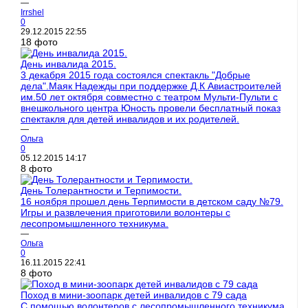
—
Irrshel
0
29.12.2015
22:55
18 фото
День инвалида 2015.
3 декабря 2015 года состоялся спектакль "Добрые
дела".Маяк Надежды при поддержке Д.К Авиастроителей
им.50 лет октября совместно с театром Мульти-Пульти с
внешкольного центра Юность провели бесплатный показ
спектакля для детей инвалидов и их родителей.
—
Ольга
0
05.12.2015
14:17
8 фото
День Толерантности и Терпимости.
16 ноября прошел день Терпимости в детском саду №79.
Игры и развлечения приготовили волонтеры с
лесопромышленного техникума.
—
Ольга
0
16.11.2015
22:41
8 фото
Поход в мини-зоопарк детей инвалидов с 79 сада
С помощью волонтеров с лесопромышленного техникума