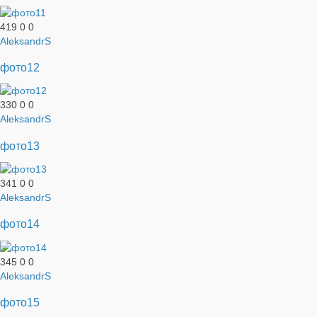
419
0
0
AleksandrS
фото12
330
0
0
AleksandrS
фото13
341
0
0
AleksandrS
фото14
345
0
0
AleksandrS
фото15