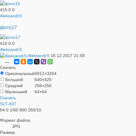
415
0
0
AleksandrS
фото17
410
0
0
AleksandrS
AleksandrS
16.12.2017
21:58
—
Скачать
Оригинальный
4912×3264
Большой
640×425
Средний
256×256
Маленький
64×64
Скачать
SLT-A37
f/4.0
1/60
800
260/10
Формат файла
JPG
Размер