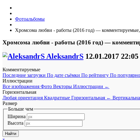
Фотоальбомы
Хромсома любви - работы (2016 год) — комментируемые,
Хромсома любви - работы (2016 год) — комменти
AleksandrS
12.01.2017
22:05
Комментируемые
Последние загрузки
По дате съёмки
По рейтингу
По популярн
Иллюстрации
Все изображения
Фото
Векторы
Иллюстрации
←
Горизонтальная
Любая ориентация
Квадратные
Горизонтальная
←
Вертикальна
Размер
Больше чем
Ширина
Высота
x