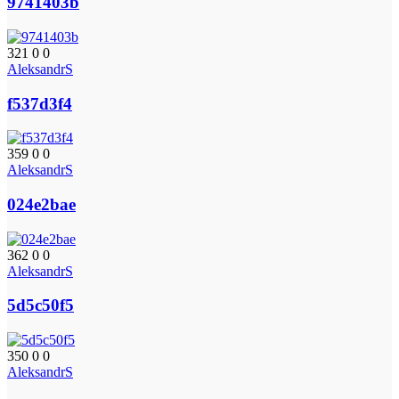
9741403b
321
0
0
AleksandrS
f537d3f4
359
0
0
AleksandrS
024e2bae
362
0
0
AleksandrS
5d5c50f5
350
0
0
AleksandrS