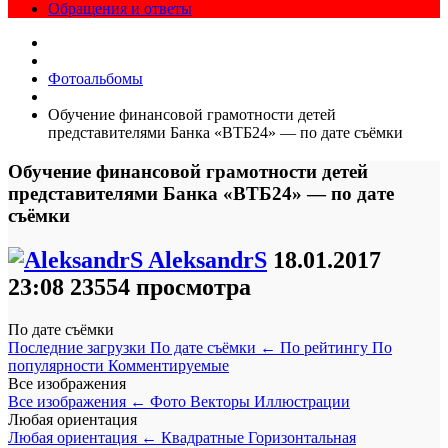
Обращения и ответы
Фотоальбомы
Обучение финансовой грамотности детей
представителями Банка «ВТБ24» — по дате съёмки
Обучение финансовой грамотности детей
представителями Банка «ВТБ24» — по дате
съёмки
AleksandrS
18.01.2017
23:08
23554 просмотра
По дате съёмки
Последние загрузки
По дате съёмки
←
По рейтингу
По
популярности
Комментируемые
Все изображения
Все изображения
←
Фото
Векторы
Иллюстрации
Любая ориентация
Любая ориентация
←
Квадратные
Горизонтальная