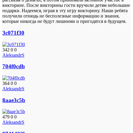
викторине. После викторины гости вручили детям небольшие
подарки. Надеемся, играя в эту игру викторину. Наши ребята
получили отнюдь не бесполезные информацию и знания,
которые никогда не будут лишними и пригодятся в будущем.
3c071f30
342
0
0
AleksandrS
704f0cdb
364
0
0
AleksandrS
8aae3c5b
479
0
0
AleksandrS