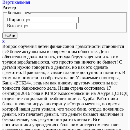
Вертикальная
Размер
Больше чем
Ширина
Высота
x
Вопрос обучения детей финансовой грамотности становится
всё более актуальным в современном обществе. Дети
обязательно должны знать, откуда берутся деньги и каким
трудом зарабатываются, что просто так ничего не бывает! С
детьми нужно говорить о деньгах, но как это сделать
грамотно. Правильно, а самое главное доступно и понятно. В
этом нам помогли разобраться наши Уважаемые спонсоры,
Банк «ВТБ24», ведь им как никому другому известны все
тонкости банковского дела. Наша стреча состоялась 17
сентября 2016 года в КГКУ Комсомольский-на-Амуре ЦСПСД
отделение социальной реабилитации с. Хурба. Работники
банка провели игру- викторину «Остров мечты», во время
которой наши дети узнали, что такое банк, откуда появились
деньги, кто печатает деньги, что деньги бывают наличные и
безналичные, как разумно потратить деньги. Все
воспитанники учреждения с большим интересом слушали
рассказы о деньгах, а потом принимали активное участие в