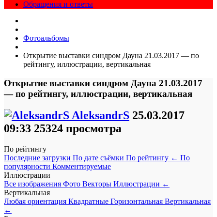
Обращения и ответы
Фотоальбомы
Открытие выставки синдром Дауна 21.03.2017 — по
рейтингу, иллюстрации, вертикальная
Открытие выставки синдром Дауна 21.03.2017
— по рейтингу, иллюстрации, вертикальная
AleksandrS
25.03.2017
09:33
25324 просмотра
По рейтингу
Последние загрузки
По дате съёмки
По рейтингу
←
По
популярности
Комментируемые
Иллюстрации
Все изображения
Фото
Векторы
Иллюстрации
←
Вертикальная
Любая ориентация
Квадратные
Горизонтальная
Вертикальная
←