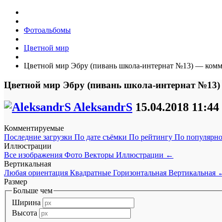
Фотоальбомы
Цветной мир
Цветной мир Эбру (пивань школа-интернат №13) — комм
Цветной мир Эбру (пивань школа-интернат №13)
AleksandrS
15.04.2018
11:44
Комментируемые
Последние загрузки
По дате съёмки
По рейтингу
По популярн
Иллюстрации
Все изображения
Фото
Векторы
Иллюстрации
←
Вертикальная
Любая ориентация
Квадратные
Горизонтальная
Вертикальная
Размер
Больше чем
Ширина
Высота