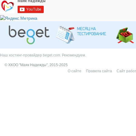
Наш хостинг-провайдер beget.com. Рекомендуем.
© ХКОО "Маяк Надежды", 2015-2025
О сайте
Правила сайта
Сайт работ