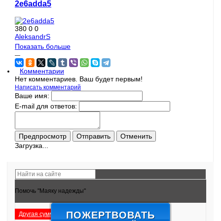
2e6adda5
380
0
0
AleksandrS
Показать больше
—
Комментарии
Нет комментариев. Ваш будет первым!
Написать комментарий
Ваше имя:
E-mail для ответов:
Загрузка...
Помочь "Маяку надежды"
ПОЖЕРТВОВАТЬ
Другая сумма
Подробнее