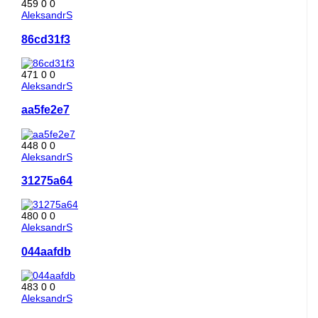
459
0
0
AleksandrS
86cd31f3
471
0
0
AleksandrS
aa5fe2e7
448
0
0
AleksandrS
31275a64
480
0
0
AleksandrS
044aafdb
483
0
0
AleksandrS