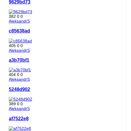
9629bd73
382
0
0
AleksandrS
c85638ad
405
0
0
AleksandrS
a3b70bf1
404
0
0
AleksandrS
5248d902
389
0
0
AleksandrS
af7522e8