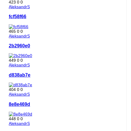
423
0
0
AleksandrS
fcf58f66
465
0
0
AleksandrS
2b2960e0
449
0
0
AleksandrS
d838ab7e
404
0
0
AleksandrS
8e8e469d
448
0
0
AleksandrS