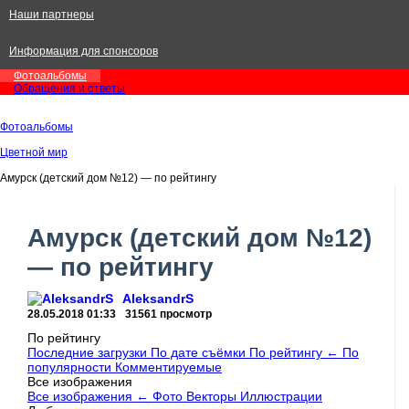
Наши партнеры
Информация для спонсоров
Фотоальбомы
Обращения и ответы
Фотоальбомы
Цветной мир
Амурск (детский дом №12) — по рейтингу
Амурск (детский дом №12)
— по рейтингу
AleksandrS
28.05.2018
01:33
31561 просмотр
По рейтингу
Последние загрузки
По дате съёмки
По рейтингу
←
По
популярности
Комментируемые
Все изображения
Все изображения
←
Фото
Векторы
Иллюстрации