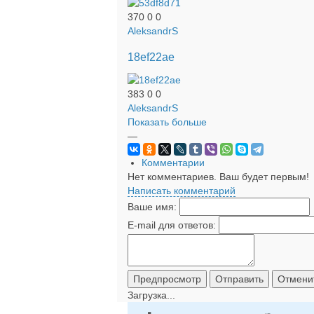
370
0
0
AleksandrS
18ef22ae
383
0
0
AleksandrS
Показать больше
—
Комментарии
Нет комментариев. Ваш будет первым!
Написать комментарий
Ваше имя:
E-mail для ответов:
Загрузка...