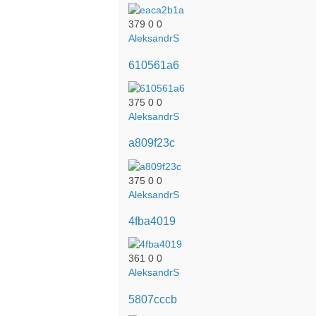
379
0
0
AleksandrS
610561a6
375
0
0
AleksandrS
a809f23c
375
0
0
AleksandrS
4fba4019
361
0
0
AleksandrS
5807cccb