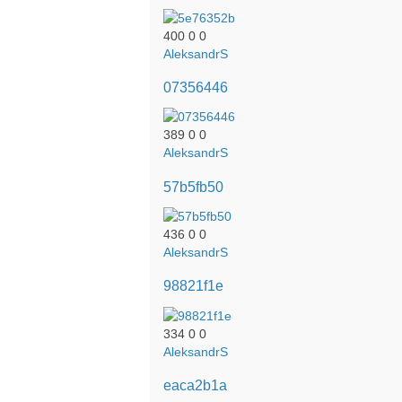
400
0
0
AleksandrS
07356446
389
0
0
AleksandrS
57b5fb50
436
0
0
AleksandrS
98821f1e
334
0
0
AleksandrS
eaca2b1a