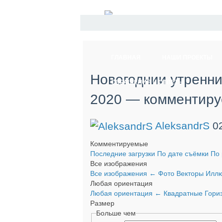
ГЛАВНАЯ
НАШИ ПРОЕКТЫ
Новогоднии утренни
ОБРАЩЕНИЯ И ОТВЕТЫ
2020 — комментир
AleksandrS
0
Комментируемые
Последние загрузки
По дате съёмки
По 
Все изображения
Все изображения
←
Фото
Векторы
Иллю
Любая ориентация
Любая ориентация
←
Квадратные
Гори
Размер
Больше чем