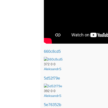
660c8cd5
372
0
0
AleksandrS
5d52f79e
392
0
0
AleksandrS
5e76352b