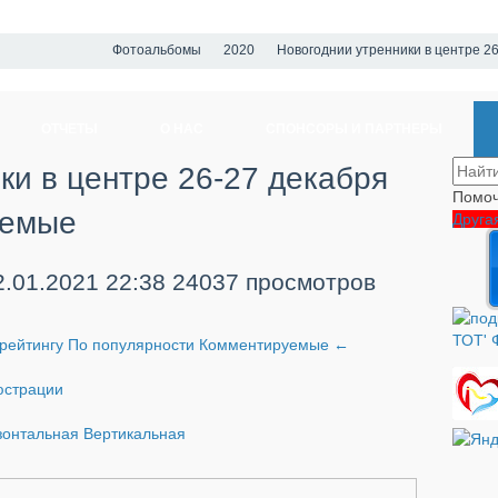
Фотоальбомы
2020
Новогоднии утренники в центре 2
ОТЧЕТЫ
О НАС
СПОНСОРЫ И ПАРТНЕРЫ
ки в центре 26-27 декабря
Помоч
уемые
Друга
2.01.2021
22:38
24037 просмотров
рейтингу
По популярности
Комментируемые
←
страции
зонтальная
Вертикальная