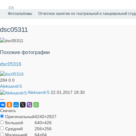
Фотоальбомы
Отчетное занятие по театральной и танцевальной сту
dsc05311
Похожие фотографии
dsc05316
284
0
0
AleksandrS
AleksandrS
22.01.2017
18:30
—
Скачать
Оригинальный
4240×2827
Большой
640×426
Средний
256×256
Маленький
64×64