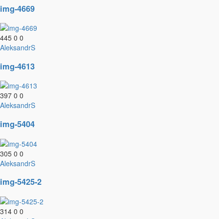
img-4669
445
0
0
AleksandrS
img-4613
397
0
0
AleksandrS
img-5404
305
0
0
AleksandrS
img-5425-2
314
0
0