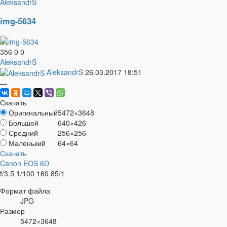
AleksandrS
img-5634
356
0
0
AleksandrS
AleksandrS
26.03.2017
18:51
—
Скачать
Оригинальный
5472×3648
Большой
640×426
Средний
256×256
Маленький
64×64
Скачать
Canon EOS 6D
f/3.5
1/100
160
85/1
Формат файла
JPG
Размер
5472×3648