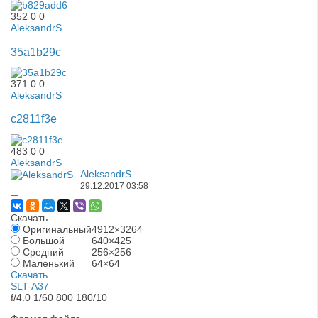
352
0
0
AleksandrS
35a1b29c
371
0
0
AleksandrS
c2811f3e
483
0
0
AleksandrS
AleksandrS
29.12.2017
03:58
—
Скачать
Оригинальный
4912×3264
Большой
640×425
Средний
256×256
Маленький
64×64
Скачать
SLT-A37
f/4.0
1/60
800
180/10