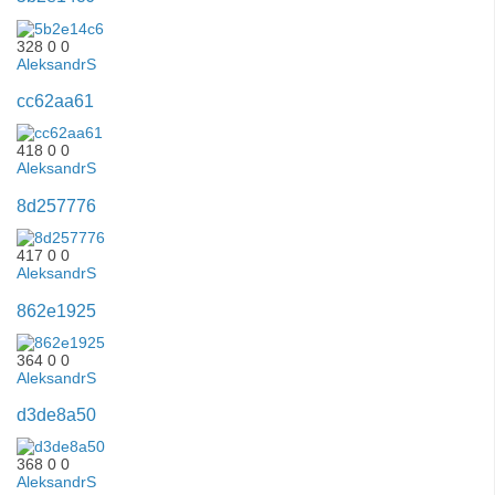
328
0
0
AleksandrS
cc62aa61
418
0
0
AleksandrS
8d257776
417
0
0
AleksandrS
862e1925
364
0
0
AleksandrS
d3de8a50
368
0
0
AleksandrS