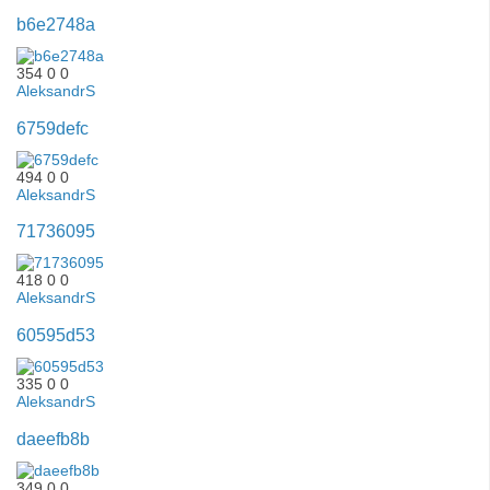
b6e2748a
354
0
0
AleksandrS
6759defc
494
0
0
AleksandrS
71736095
418
0
0
AleksandrS
60595d53
335
0
0
AleksandrS
daeefb8b
349
0
0