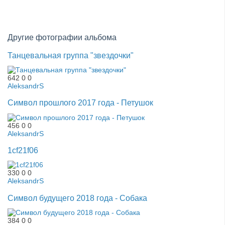
Другие фотографии альбома
Танцевальная группа "звездочки"
642
0
0
AleksandrS
Символ прошлого 2017 года - Петушок
456
0
0
AleksandrS
1cf21f06
330
0
0
AleksandrS
Символ будущего 2018 года - Собака
384
0
0