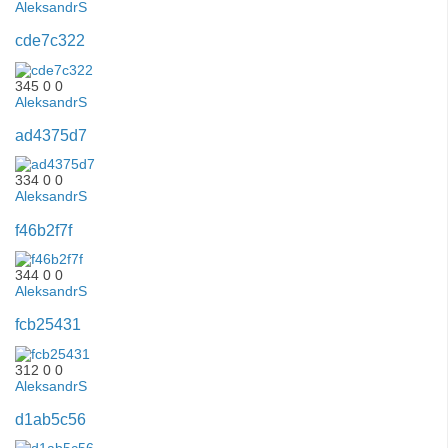
AleksandrS
cde7c322
345
0
0
AleksandrS
ad4375d7
334
0
0
AleksandrS
f46b2f7f
344
0
0
AleksandrS
fcb25431
312
0
0
AleksandrS
d1ab5c56