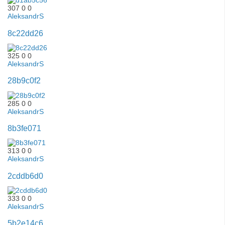
307
0
0
AleksandrS
8c22dd26
325
0
0
AleksandrS
28b9c0f2
285
0
0
AleksandrS
8b3fe071
313
0
0
AleksandrS
2cddb6d0
333
0
0
AleksandrS
5b2e14c6