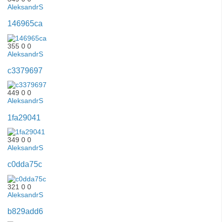
AleksandrS
146965ca
355
0
0
AleksandrS
c3379697
449
0
0
AleksandrS
1fa29041
349
0
0
AleksandrS
c0dda75c
321
0
0
AleksandrS
b829add6