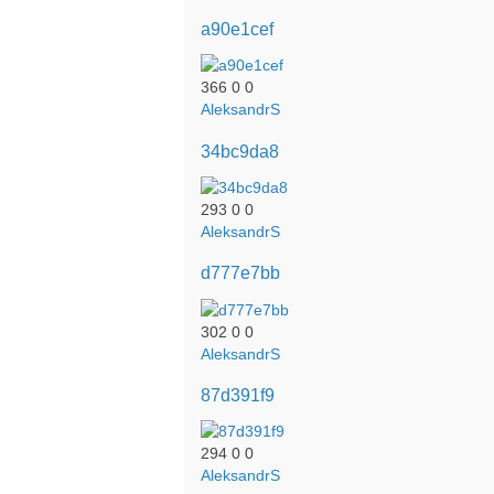
a90e1cef
366
0
0
AleksandrS
34bc9da8
293
0
0
AleksandrS
d777e7bb
302
0
0
AleksandrS
87d391f9
294
0
0
AleksandrS