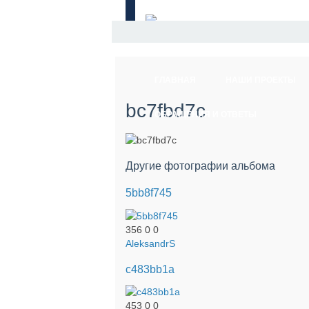
ГЛАВНАЯ
НАШИ ПРОЕКТЫ
bc7fbd7c
ОБРАЩЕНИЯ И ОТВЕТЫ
Другие фотографии альбома
5bb8f745
356
0
0
AleksandrS
c483bb1a
453
0
0