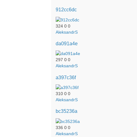
912cc6dc
324
0
0
AleksandrS
da091a4e
297
0
0
AleksandrS
a397c36f
310
0
0
AleksandrS
bc35236a
336
0
0
AleksandrS