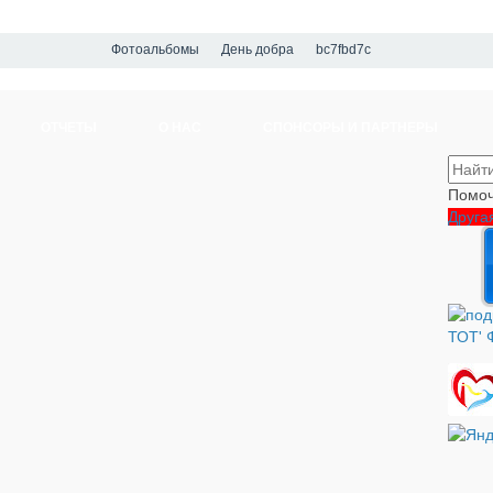
Фотоальбомы
День добра
bc7fbd7c
ОТЧЕТЫ
О НАС
СПОНСОРЫ И ПАРТНЕРЫ
Помоч
Друга