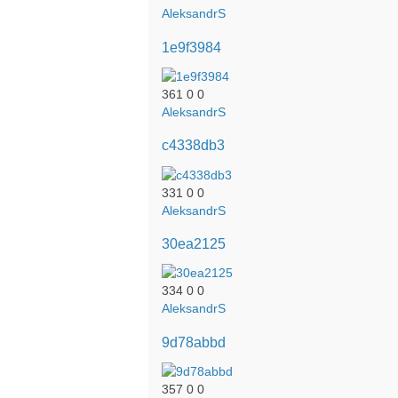
AleksandrS
1e9f3984
361
0
0
AleksandrS
c4338db3
331
0
0
AleksandrS
30ea2125
334
0
0
AleksandrS
9d78abbd
357
0
0