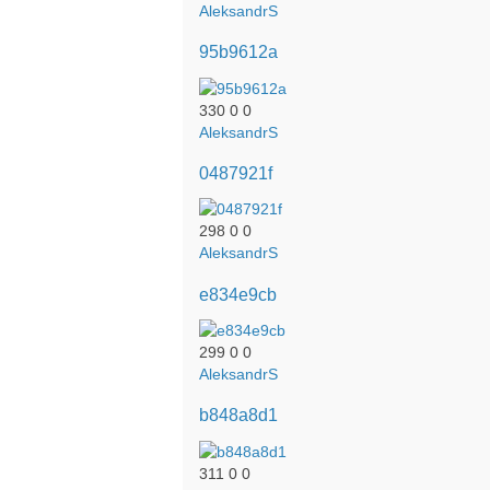
AleksandrS
95b9612a
330
0
0
AleksandrS
0487921f
298
0
0
AleksandrS
e834e9cb
299
0
0
AleksandrS
b848a8d1
311
0
0