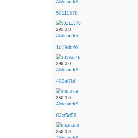
AleksandrS
50111578
293
0
0
AleksandrS
1d19dc46
299
0
0
AleksandrS
400af7bf
350
0
0
AleksandrS
83cf5d58
358
0
0
AleksandrS