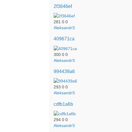
2f3646ef
281
0
0
AleksandrS
409671ca
300
0
0
AleksandrS
994439a6
293
0
0
AleksandrS
cdfb1a6b
294
0
0
AleksandrS