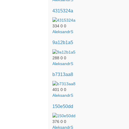
4315324a
334
0
0
AleksandrS
9a12b1a5
288
0
0
AleksandrS
b7313aa8
401
0
0
AleksandrS
150e50dd
376
0
0
AleksandrS