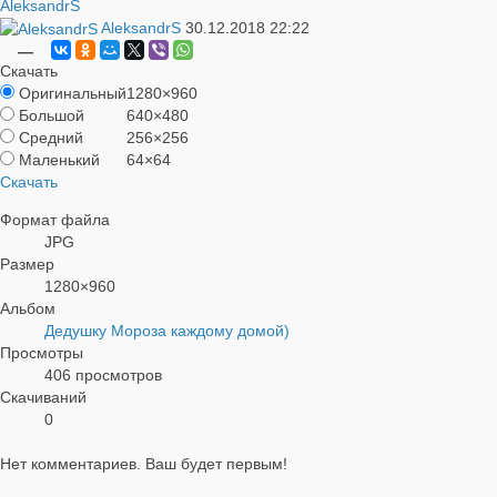
AleksandrS
AleksandrS
30.12.2018
22:22
—
Скачать
Оригинальный
1280×960
Большой
640×480
Средний
256×256
Маленький
64×64
Скачать
Формат файла
JPG
Размер
1280×960
Альбом
Дедушку Мороза каждому домой)
Просмотры
406 просмотров
Скачиваний
0
Нет комментариев. Ваш будет первым!