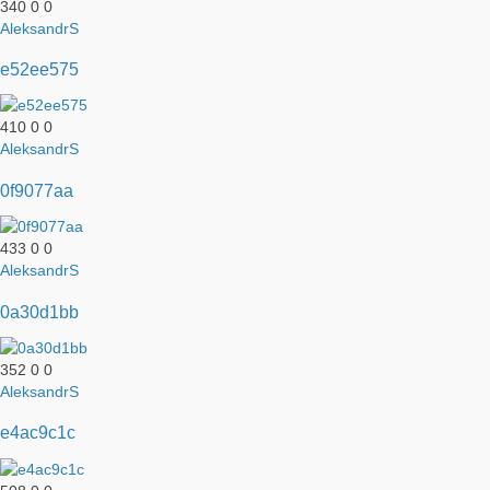
340
0
0
AleksandrS
e52ee575
410
0
0
AleksandrS
0f9077aa
433
0
0
AleksandrS
0a30d1bb
352
0
0
AleksandrS
e4ac9c1c