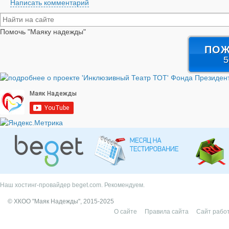
Написать комментарий
Помочь "Маяку надежды"
ПОЖ
5
Наш хостинг-провайдер beget.com. Рекомендуем.
© ХКОО "Маяк Надежды", 2015-2025
О сайте
Правила сайта
Сайт работ