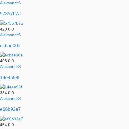
AleksandrS
57357b7a
428
0
0
AleksandrS
ecbae00a
408
0
0
AleksandrS
14e4a98f
384
0
0
AleksandrS
e66b92e7
454
0
0